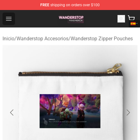
FREE
shipping on orders over $100
Wanderstop Shop - Official Wanderstop Merchandise Sto
Open menu
Inicio
/
Wanderstop Accesorios
/
Wanderstop Zipper Pouches