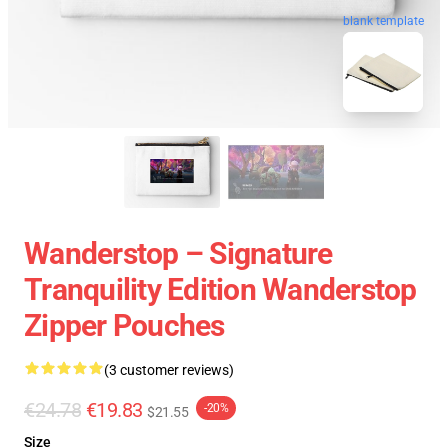
blank template
Wanderstop – Signature
Tranquility Edition Wanderstop
Zipper Pouches
(3 customer reviews)
€24.78
€19.83
-20%
$21.55
Size