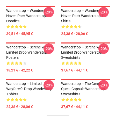
Wanderstop – Wanderer’s
Wanderstop – Wanderer’s
-20%
-20%
Haven Pack Wanderstop
Haven Pack Wanderstop T-
Hoodies
Shirts
39,51 € - 45,95 €
24,38 € - 28,06 €
Wanderstop – Serene Worlds
Wanderstop – Serene Worlds
-20%
-20%
Limited Drop Wanderstop
Limited Drop Wanderstop
Posters
Sweatshirts
18,21 € - 42,22 €
37,67 € - 44,11 €
Wanderstop – Limited
Wanderstop – The Gentle
-20%
-20%
Wayfarer’s Drop Wanderstop
Quest Capsule Wanderstop
T-Shirts
Sweatshirts
24,38 € - 28,06 €
37,67 € - 44,11 €