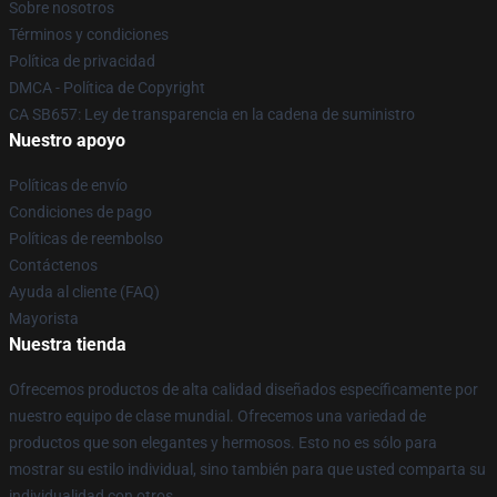
Sobre nosotros
Términos y condiciones
Política de privacidad
DMCA - Política de Copyright
CA SB657: Ley de transparencia en la cadena de suministro
Nuestro apoyo
Políticas de envío
Condiciones de pago
Políticas de reembolso
Contáctenos
Ayuda al cliente (FAQ)
Mayorista
Nuestra tienda
Ofrecemos productos de alta calidad diseñados específicamente por
nuestro equipo de clase mundial. Ofrecemos una variedad de
productos que son elegantes y hermosos. Esto no es sólo para
mostrar su estilo individual, sino también para que usted comparta su
individualidad con otros.