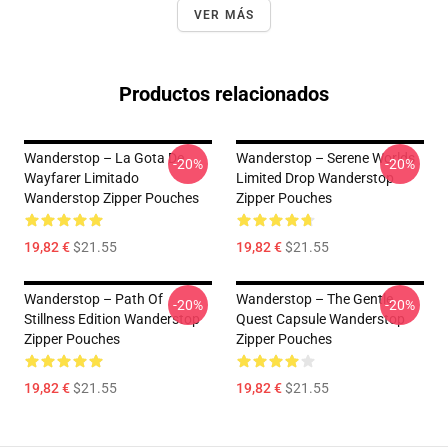
VER MÁS
Productos relacionados
Wanderstop – La Gota De
Wanderstop – Serene Worlds
-20%
-20%
Wayfarer Limitado
Limited Drop Wanderstop
Wanderstop Zipper Pouches
Zipper Pouches
19,82 €
$21.55
19,82 €
$21.55
Wanderstop – Path Of
Wanderstop – The Gentle
-20%
-20%
Stillness Edition Wanderstop
Quest Capsule Wanderstop
Zipper Pouches
Zipper Pouches
19,82 €
$21.55
19,82 €
$21.55