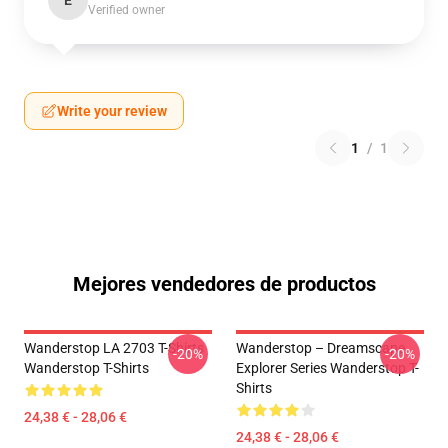
E
Verified owner
Write your review
1
/
1
Mejores vendedores de productos
Wanderstop LA 2703 T-Shirts
Wanderstop – Dreamscape
-20%
-20%
Wanderstop T-Shirts
Explorer Series Wanderstop T-
Shirts
24,38 € - 28,06 €
24,38 € - 28,06 €