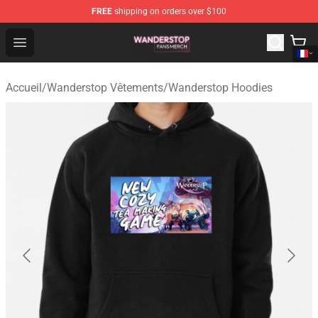
FREE
shipping on orders over $100
Wanderstop Shop - Official Wanderstop Merchandise Sto
Open menu
Accueil
/
Wanderstop Vêtements
/
Wanderstop Hoodies