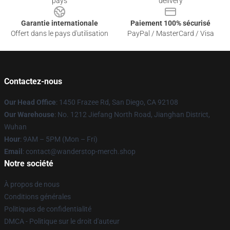
pays
delivery
Garantie internationale
Paiement 100% sécurisé
Offert dans le pays d'utilisation
PayPal / MasterCard / Visa
Contactez-nous
Our Head Office
: 1450 Frazee Rd, San Diego, CA 92108
Our Warehouse
: No. 1212 Jiefang North Road, Jianghan District,
Wuhan
Hour
: 9AM – 5PM (Mon – Fri)
Email
: contact@wanderstop-merch.shop
Notre société
À propos de nous
Conditions générales
Politiques de confidentialité
DMCA - Politique sur le droit d'auteur