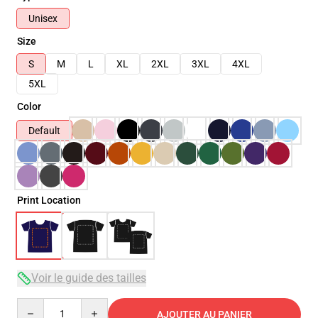
Unisex
Size
S
M
L
XL
2XL
3XL
4XL
5XL
Color
Default
Print Location
Voir le guide des tailles
Quantity
AJOUTER AU PANIER