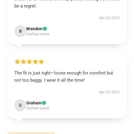
be a regret.
Apr 22, 2025
Brandon
B
Verified owner
The fit is just right—loose enough for comfort but
not too baggy. I wear it all the time!
Apr 20, 2025
Graham
G
Verified owner