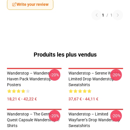
Write your review
1
/
1
Produits les plus vendus
Wanderstop – Wanderer’s
Wanderstop – Serene Worlds
-20%
-20%
Haven Pack Wanderstop
Limited Drop Wanderstop
Posters
Sweatshirts
18,21 € - 42,22 €
37,67 € - 44,11 €
Wanderstop – The Gentle
Wanderstop – Limited
-20%
-20%
Quest Capsule Wanderstop T-
Wayfarer’s Drop Wanderstop
Shirts
Sweatshirts