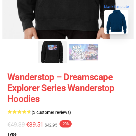
blank template
Wanderstop – Dreamscape
Explorer Series Wanderstop
Hoodies
(3 customer reviews)
€49.39
€39.51
-20%
$42.95
Type