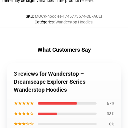
there may be slight variances in the product received
SKU
:
MOCK-hoodies-1745773574-DEFAULT
Catégories
:
Wanderstop Hoodies
,
What Customers Say
3 reviews for Wanderstop –
Dreamscape Explorer Series
Wanderstop Hoodies
★★★★★
67%
★★★★☆
33%
★★★☆☆
0%