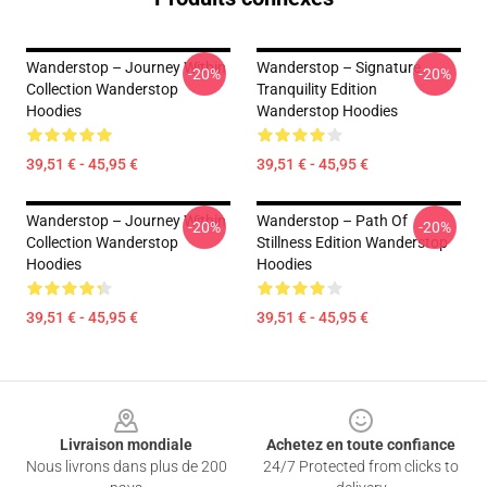
Wanderstop – Journey Within
Wanderstop – Signature
-20%
-20%
Collection Wanderstop
Tranquility Edition
Hoodies
Wanderstop Hoodies
39,51 € - 45,95 €
39,51 € - 45,95 €
Wanderstop – Journey Within
Wanderstop – Path Of
-20%
-20%
Collection Wanderstop
Stillness Edition Wanderstop
Hoodies
Hoodies
39,51 € - 45,95 €
39,51 € - 45,95 €
Footer
Livraison mondiale
Achetez en toute confiance
Nous livrons dans plus de 200
24/7 Protected from clicks to