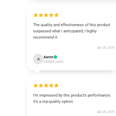
The quality and effectiveness of this product
surpassed what I anticipated; I highly
recommend it.
Apr 26, 2025
Aaron
A
Verified owner
I’m impressed by this product’s performance;
it’s a top-quality option.
Apr 20, 2025