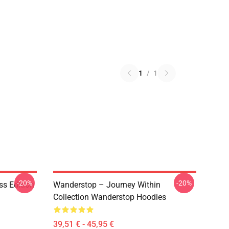
1
/
1
-20%
-20%
ss Edition
Wanderstop – Journey Within
Collection Wanderstop Hoodies
39,51 € - 45,95 €