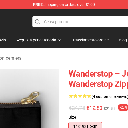
FREE
shipping on orders over $100
tore
zio
Acquista per categoria
Tracciamento ordine
Blog
on cerniera
Wanderstop – Jo
Wanderstop Zip
(4 customer reviews
€24.78
€19.83
-20%
$21.55
Size
14x18x1.5cm