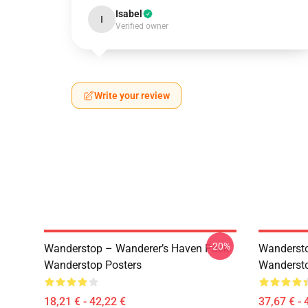
Isabel
I
Verified owner
Write your review
-20%
Wanderstop – Wanderer’s Haven Pack
Wandersto
Wanderstop Posters
Wandersto
18,21 € - 42,22 €
37,67 € - 