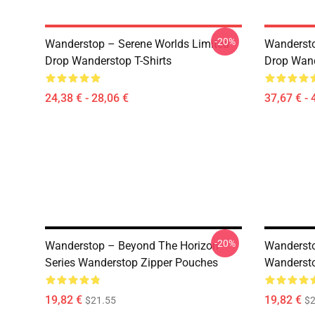
-20%
Wanderstop – Serene Worlds Limited
Wandersto
Drop Wanderstop T-Shirts
Drop Wand
24,38 € - 28,06 €
37,67 € - 
-20%
Wanderstop – Beyond The Horizon
Wandersto
Series Wanderstop Zipper Pouches
Wandersto
19,82 €
19,82 €
$21.55
$2