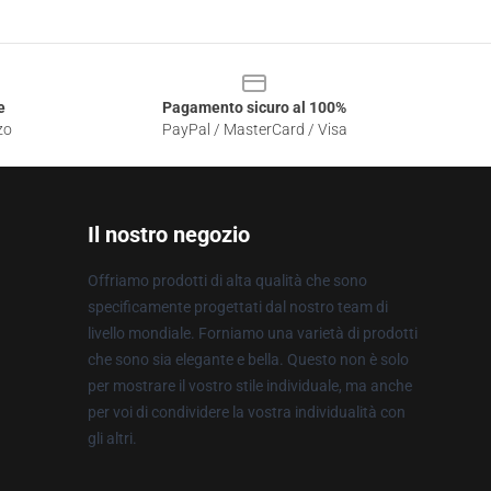
e
Pagamento sicuro al 100%
zo
PayPal / MasterCard / Visa
Il nostro negozio
Offriamo prodotti di alta qualità che sono
specificamente progettati dal nostro team di
livello mondiale. Forniamo una varietà di prodotti
che sono sia elegante e bella. Questo non è solo
per mostrare il vostro stile individuale, ma anche
per voi di condividere la vostra individualità con
gli altri.