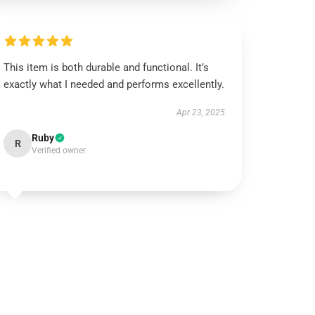
This item is both durable and functional. It’s
exactly what I needed and performs excellently.
Apr 23, 2025
Ruby
R
Verified owner