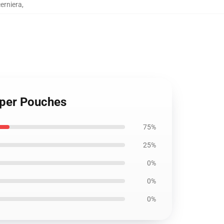
erniera
,
pper Pouches
75%
25%
0%
0%
0%