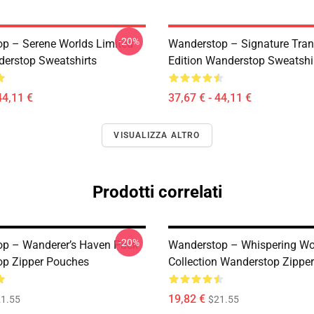
-20%
p – Serene Worlds Limited
Wanderstop – Signature Tranq
erstop Sweatshirts
Edition Wanderstop Sweatshi
44,11 €
37,67 € - 44,11 €
VISUALIZZA ALTRO
Prodotti correlati
-20%
p – Wanderer’s Haven Pack
Wanderstop – Whispering W
p Zipper Pouches
Collection Wanderstop Zippe
19,82 €
1.55
$21.55