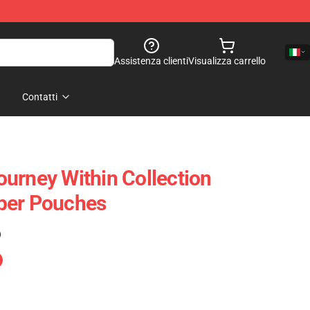
Assistenza clienti
Visualizza carrello
Contatti
urney Within Collection
per Pouches
)