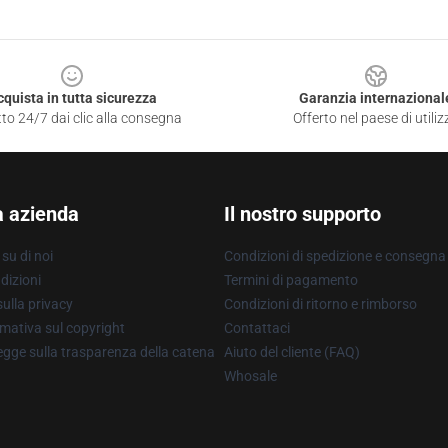
cquista in tutta sicurezza
Garanzia internazional
to 24/7 dai clic alla consegna
Offerto nel paese di utiliz
a azienda
Il nostro supporto
su di noi
Condizioni di spedizione e consegna
dizioni
Termini di pagamento
ulla privacy
Condizioni di ritorno e rimborso
mativa sul copyright
Contattaci
gge sulla trasparenza della catena
Aiuto del cliente (FAQ)
Whosale