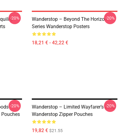
-20%
-20%
uility
Wanderstop – Beyond The Horizon
rts
Series Wanderstop Posters
18,21 € - 42,22 €
-20%
-20%
oods
Wanderstop – Limited Wayfarer’s Drop
r Pouches
Wanderstop Zipper Pouches
19,82 €
$21.55