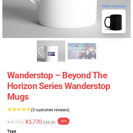
blank template
Wanderstop – Beyond The
Horizon Series Wanderstop
Mugs
(3 customer reviews)
¥4,713
¥3,770
-20%
$26.00
Type