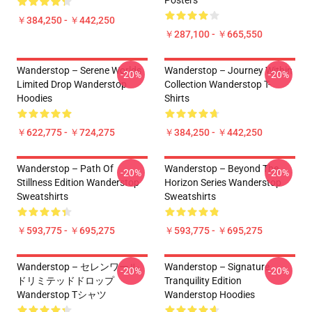
Posters
￥384,250 - ￥442,250
￥287,100 - ￥665,550
Wanderstop – Serene Worlds
Wanderstop – Journey Within
-20%
-20%
Limited Drop Wanderstop
Collection Wanderstop T-
Hoodies
Shirts
￥622,775 - ￥724,275
￥384,250 - ￥442,250
Wanderstop – Path Of
Wanderstop – Beyond The
-20%
-20%
Stillness Edition Wanderstop
Horizon Series Wanderstop
Sweatshirts
Sweatshirts
￥593,775 - ￥695,275
￥593,775 - ￥695,275
Wanderstop – セレンワール
Wanderstop – Signature
-20%
-20%
ドリミテッドドロップ
Tranquility Edition
Wanderstop Tシャツ
Wanderstop Hoodies