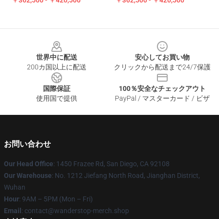
￥362,500 - ￥420,500
￥362,500 - ￥420,500
Footer
世界中に配送
安心してお買い物
200カ国以上に配送
クリックから配送まで24/7保護
国際保証
100％安全なチェックアウト
使用国で提供
PayPal / マスターカード / ビザ
お問い合わせ
Our Head Office
: 1450 Frazee Rd, San Diego, CA 92108
Our Warehouse
: No. 1212 Jiefang North Road, Jianghan District,
Wuhan
Hour
: 9AM – 5PM (Mon – Fri)
Email
: contact@wanderstop-merch.shop