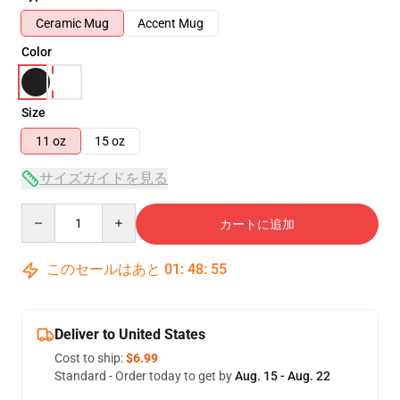
Ceramic Mug
Accent Mug
Color
Size
11 oz
15 oz
サイズガイドを見る
Quantity
カートに追加
このセールはあと
01
:
48
:
55
Deliver to United States
Cost to ship:
$6.99
Standard - Order today to get by
Aug. 15 - Aug. 22