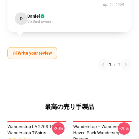
Apr 21, 2025
Daniel
D
Verified owner
Write your review
1
/
1
最高の売り手製品
Wanderstop LA 2703 T-Shirts
Wanderstop – Wanderer’s
-20%
-20%
Wanderstop T-Shirts
Haven Pack Wanderstop