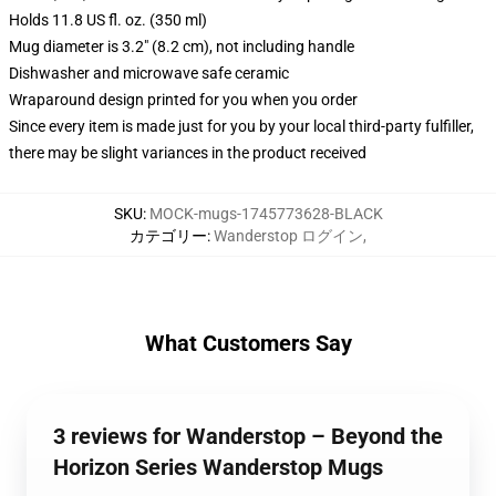
Holds 11.8 US fl. oz. (350 ml)
Mug diameter is 3.2" (8.2 cm), not including handle
Dishwasher and microwave safe ceramic
Wraparound design printed for you when you order
Since every item is made just for you by your local third-party fulfiller,
there may be slight variances in the product received
SKU
:
MOCK-mugs-1745773628-BLACK
カテゴリー
:
Wanderstop ログイン
,
What Customers Say
3 reviews for Wanderstop – Beyond the
Horizon Series Wanderstop Mugs