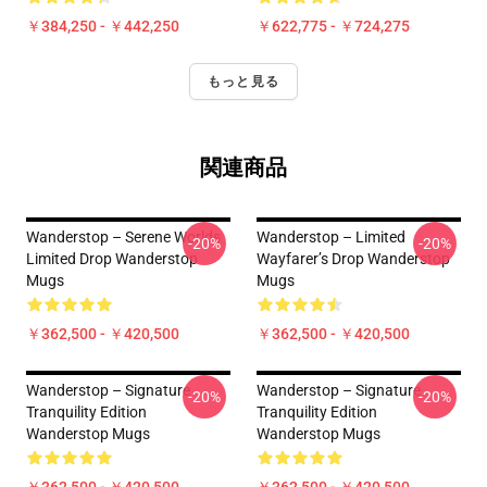
￥384,250 - ￥442,250
￥622,775 - ￥724,275
もっと見る
関連商品
Wanderstop – Serene Worlds
Wanderstop – Limited
-20%
-20%
Limited Drop Wanderstop
Wayfarer’s Drop Wanderstop
Mugs
Mugs
￥362,500 - ￥420,500
￥362,500 - ￥420,500
Wanderstop – Signature
Wanderstop – Signature
-20%
-20%
Tranquility Edition
Tranquility Edition
Wanderstop Mugs
Wanderstop Mugs