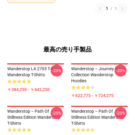
1
/
1
最高の売り手製品
Wanderstop LA 2703 T-Shirts
Wanderstop – Journey Within
-20%
-20%
Wanderstop T-Shirts
Collection Wanderstop
Hoodies
￥384,250 - ￥442,250
￥622,775 - ￥724,275
Wanderstop – Path Of
Wanderstop – Path Of
-20%
-20%
Stillness Edition Wanderstop
Stillness Edition Wanderstop
T-Shirts
T-Shirts