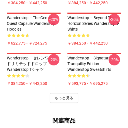
￥384,250 - ￥442,250
￥384,250 - ￥442,250
Wanderstop – The Gentle
Wanderstop – Beyond The
-20%
-20%
Quest Capsule Wanderstop
Horizon Series Wanderstop T-
Hoodies
Shirts
￥622,775 - ￥724,275
￥384,250 - ￥442,250
Wanderstop – セレンワール
Wanderstop – Signature
-20%
-20%
ドリミテッドドロップ
Tranquility Edition
Wanderstop Tシャツ
Wanderstop Sweatshirts
￥384,250 - ￥442,250
￥593,775 - ￥695,275
もっと見る
関連商品