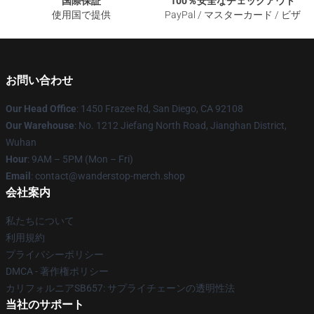
国際保証
100％安全なチェックアウト
使用国で提供
PayPal / マスターカード / ビザ
お問い合わせ
Our Head Office
: 1450 Frazee Rd, San Diego, CA 92108
Our Warehouse
: No. 1212 Jiefang North Road, Jianghan District,
Wuhan
Hour
: 9AM – 5PM (Mon – Fri)
Email
: contact@wanderstop-merch.shop
会社案内
私たちについて
利用規約
プライバシーポリシー
DMCA - 著作権ポリシー
カリフォルニアSB657: サプライチェーンの透明性法
当社のサポート