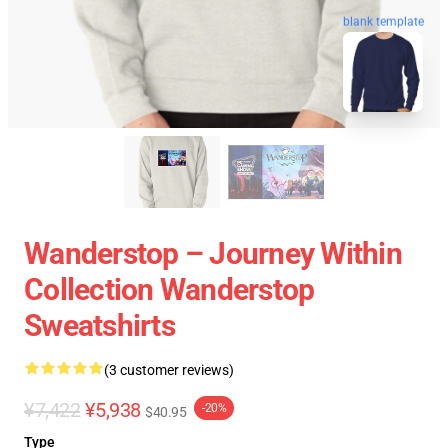
blank template
Wanderstop – Journey Within
Collection Wanderstop
Sweatshirts
(3 customer reviews)
¥7,422
¥5,938
-20%
$40.95
Type