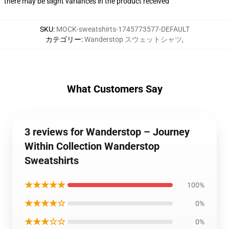
there may be slight variances in the product received
SKU
:
MOCK-sweatshirts-1745773577-DEFAULT
カテゴリー
:
Wanderstop スウェットシャツ
,
What Customers Say
3 reviews for Wanderstop – Journey
Within Collection Wanderstop
Sweatshirts
★★★★★
100%
★★★★☆
0%
★★★☆☆
0%