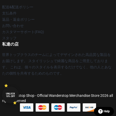
配送&配送ポリシー
支払条件
返品・返金ポリシー
お問い合わせ
カスタマーサポート(FAQ)
スタッフ
私達の店
世界トップクラスのチームによってデザインされた高品質な製品を
お届けします。 スタイリッシュで綺麗な商品をご用意しておりま
す。 これは、個々のスタイルを表示するだけでなく、他の人とあな
たの個性を共有するためのものです。
UNLOCK
© Wanderstop Shop - Official Wanderstop Merchandise Store 2026 all
10% OFF
rights reserved
Help