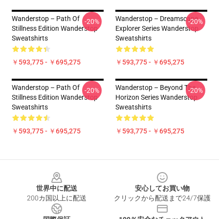
Wanderstop – Path Of
Wanderstop – Dreamscape
-20%
-20%
Stillness Edition Wanderstop
Explorer Series Wanderstop
Sweatshirts
Sweatshirts
￥593,775 - ￥695,275
￥593,775 - ￥695,275
Wanderstop – Path Of
Wanderstop – Beyond The
-20%
-20%
Stillness Edition Wanderstop
Horizon Series Wanderstop
Sweatshirts
Sweatshirts
￥593,775 - ￥695,275
￥593,775 - ￥695,275
Footer
世界中に配送
安心してお買い物
200カ国以上に配送
クリックから配送まで24/7保護