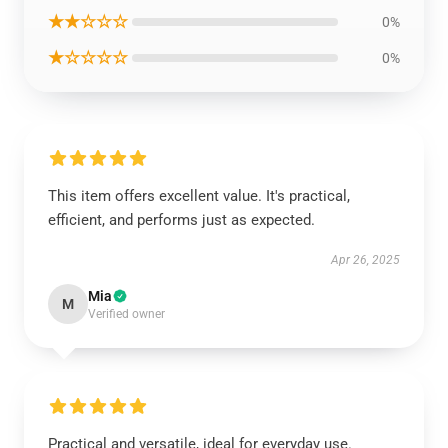
★★☆☆☆
0%
★☆☆☆☆
0%
This item offers excellent value. It's practical,
efficient, and performs just as expected.
Apr 26, 2025
Mia
M
Verified owner
Practical and versatile, ideal for everyday use.