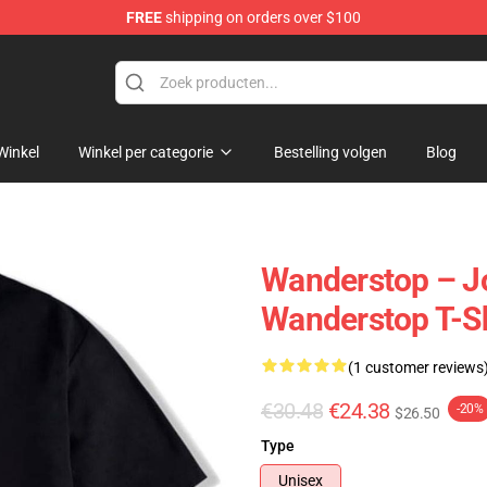
FREE
shipping on orders over $100
tore
Winkel
Winkel per categorie
Bestelling volgen
Blog
Wanderstop – Jo
Wanderstop T-Sh
(1 customer reviews
€30.48
€24.38
-20%
$26.50
Type
Unisex