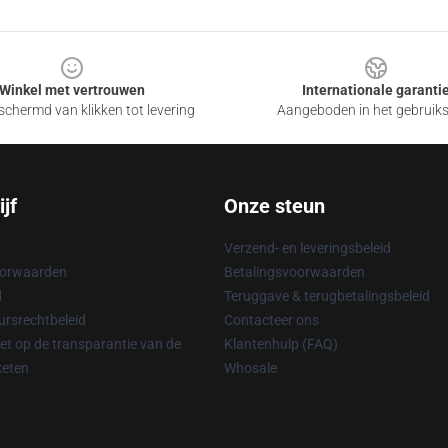
Winkel met vertrouwen
Internationale garanti
chermd van klikken tot levering
Aangeboden in het gebruik
jf
Onze steun
Verzend- en leveringsbeleid
oorwaarden
Betalingsvoorwaarden
d
Teruggave & terugbetalingsbeleid
rsrechtbeleid
Contacteer ons
t op de transparantie van de
Klantenhulp (FAQ)
keten
Whosale