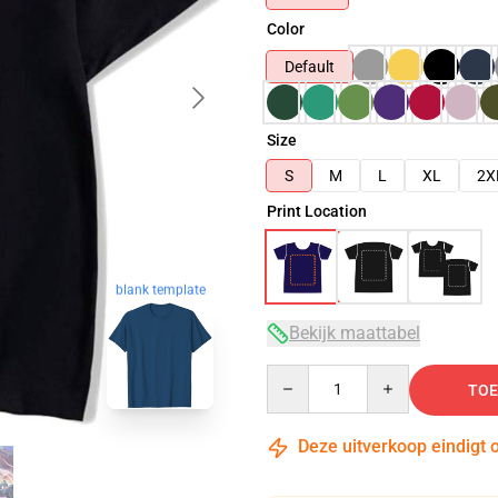
Color
Default
Size
S
M
L
XL
2X
Print Location
blank template
Bekijk maattabel
Quantity
TOE
Deze uitverkoop eindigt 