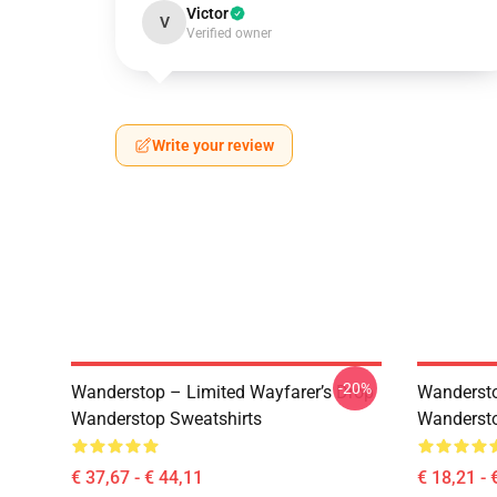
Victor
V
Verified owner
Write your review
-20%
Wanderstop – Limited Wayfarer’s Drop
Wandersto
Wanderstop Sweatshirts
Wandersto
€ 37,67 - € 44,11
€ 18,21 - 