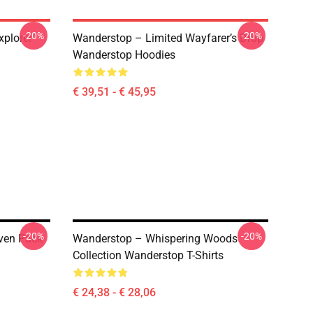
-20%
-20%
plorer
Wanderstop – Limited Wayfarer’s Drop
Wanderstop Hoodies
€ 39,51 - € 45,95
-20%
-20%
ven Pack
Wanderstop – Whispering Woods
Collection Wanderstop T-Shirts
€ 24,38 - € 28,06