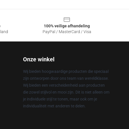
e
100% veilige afhandeling
sland
PayPal / MasterCard / Visa
Onze winkel
Wij bieden hoogwaardige producten die speciaal
zijn ontworpen door ons team van wereldklasse.
Wij bieden een verscheidenheid aan producten
die zowel stijlvol en mooi zijn. Dit is niet alleen om
je individuele stijl te tonen, maar ook om je
individualiteit met anderen te delen.