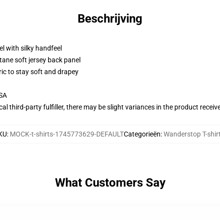
Beschrijving
l with silky handfeel
tane soft jersey back panel
ric to stay soft and drapey
USA
al third-party fulfiller, there may be slight variances in the product receiv
KU
:
MOCK-t-shirts-1745773629-DEFAULT
Categorieën
:
Wanderstop T-shir
What Customers Say