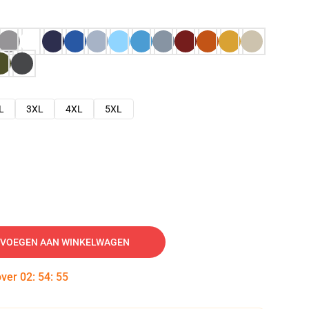
L
3XL
4XL
5XL
VOEGEN AAN WINKELWAGEN
over
02
:
54
:
54