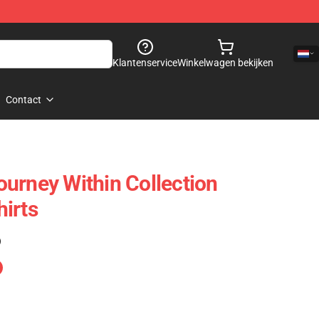
Klantenservice
Winkelwagen bekijken
Contact
urney Within Collection
irts
)