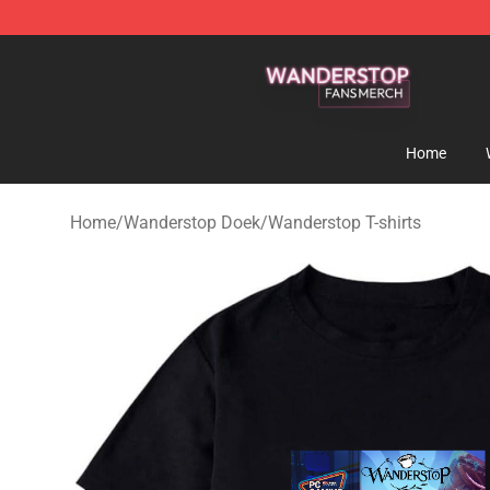
Wanderstop Shop - Official Wanderstop Merchandise S
Home
Home
/
Wanderstop Doek
/
Wanderstop T-shirts