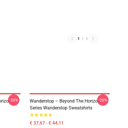
1
/
1
-20%
-20%
rizon
Wanderstop – Beyond The Horizon
Series Wanderstop Sweatshirts
€ 37,67 - € 44,11