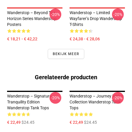
Wanderstop – Beyond The
Wanderstop – Limited
-20%
-20%
Horizon Series Wanderstop
Wayfarer’s Drop Wanderstop
Posters
T-Shirts
€ 18,21 - € 42,22
€ 24,38 - € 28,06
BEKIJK MEER
Gerelateerde producten
Wanderstop – Signature
Wanderstop – Journey Within
-20%
-20%
Tranquility Edition
Collection Wanderstop Tank
Wanderstop Tank Tops
Tops
€ 22,49
$24.45
€ 22,49
$24.45