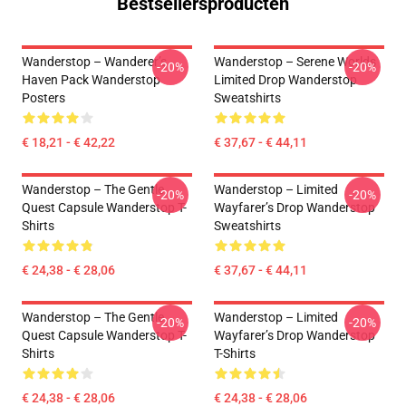
Bestsellersproducten
Wanderstop – Wanderer’s
Wanderstop – Serene Worlds
-20%
-20%
Haven Pack Wanderstop
Limited Drop Wanderstop
Posters
Sweatshirts
€ 18,21 - € 42,22
€ 37,67 - € 44,11
Wanderstop – The Gentle
Wanderstop – Limited
-20%
-20%
Quest Capsule Wanderstop T-
Wayfarer’s Drop Wanderstop
Shirts
Sweatshirts
€ 24,38 - € 28,06
€ 37,67 - € 44,11
Wanderstop – The Gentle
Wanderstop – Limited
-20%
-20%
Quest Capsule Wanderstop T-
Wayfarer’s Drop Wanderstop
Shirts
T-Shirts
€ 24,38 - € 28,06
€ 24,38 - € 28,06