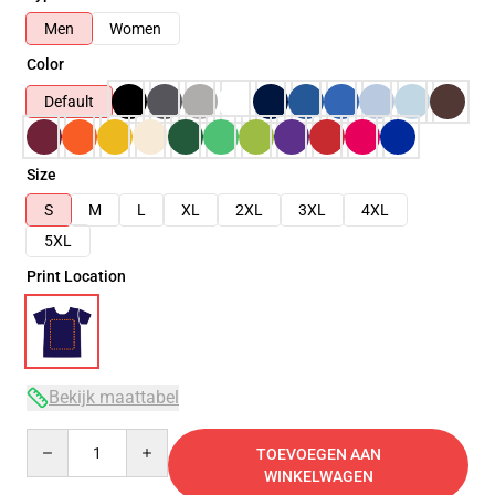
Men
Women
Color
Default
Size
S
M
L
XL
2XL
3XL
4XL
5XL
Print Location
Bekijk maattabel
Quantity
TOEVOEGEN AAN
WINKELWAGEN