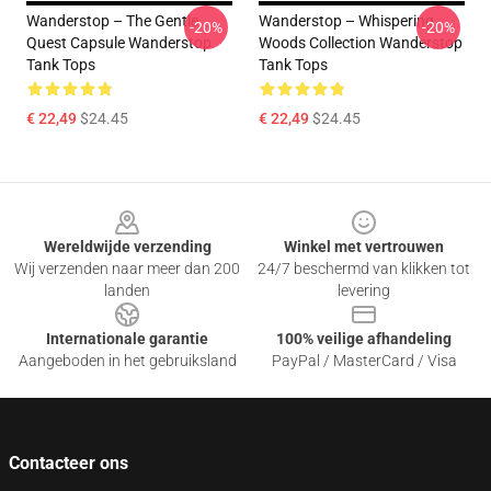
Wanderstop – The Gentle
Wanderstop – Whispering
-20%
-20%
Quest Capsule Wanderstop
Woods Collection Wanderstop
Tank Tops
Tank Tops
€ 22,49
$24.45
€ 22,49
$24.45
Footer
Wereldwijde verzending
Winkel met vertrouwen
Wij verzenden naar meer dan 200
24/7 beschermd van klikken tot
landen
levering
Internationale garantie
100% veilige afhandeling
Aangeboden in het gebruiksland
PayPal / MasterCard / Visa
Contacteer ons