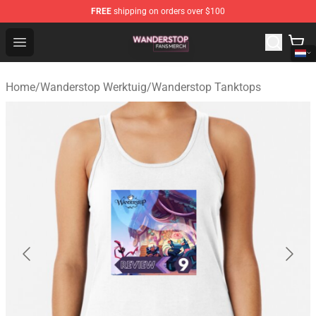
FREE
shipping on orders over $100
Wanderstop Shop - Official Wanderstop Merchandise Sto
Open menu
Home
/
Wanderstop Werktuig
/
Wanderstop Tanktops