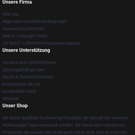
Unsere Firma
Über uns
Allgemeine Geschäftsbedingungen
Datenschutzrichtlinien
DMCA - Copyright Policy
CA SB657: Lieferkettentransparenzgesetz
Unsere Unterstützung
Versand und Lieferrichtlinien
Zahlungsbedingungen
Return & Refund Richtlinien
Kontaktieren Sie uns
Kundenhilfe (FAQ)
Whosale
Unser Shop
Wir bieten qualitativ hochwertige Produkte, die speziell von unserem
erstklassigen Team entwickelt werden. Wir bieten eine Vielzahl von
Produkten, die sowohl stilvoll als auch schön sind. Dies ist nicht nur,