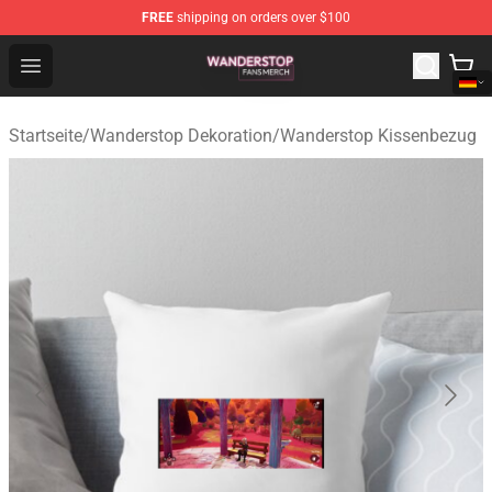
FREE
shipping on orders over $100
Wanderstop Shop - Official Wanderstop Merchandise Sto
Open menu
Startseite
/
Wanderstop Dekoration
/
Wanderstop Kissenbezug