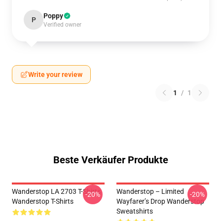
Poppy
P
Verified owner
Write your review
1
/
1
Beste Verkäufer Produkte
Wanderstop LA 2703 T-Shirts
Wanderstop – Limited
-20%
-20%
Wanderstop T-Shirts
Wayfarer’s Drop Wanderstop
Sweatshirts