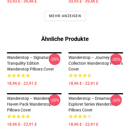
33,93 £ - 39,46 £
33,93 £ - 39,46 £
MEHR ANZEIGEN
Ähnliche Produkte
Wanderstop – Signature
Wanderstop – Journey Within
-20%
-20%
Tranquility Edition
Collection Wanderstop Pillows
Wanderstop Pillows Cover
Cover
18,96 £ - 22,91 £
18,96 £ - 22,91 £
Wanderstop – Wanderer’s
Wanderstop – Dreamscape
-20%
-20%
Haven Pack Wanderstop
Explorer Series Wanderstop
Pillows Cover
Pillows Cover
18,96 £ - 22,91 £
18,96 £ - 22,91 £