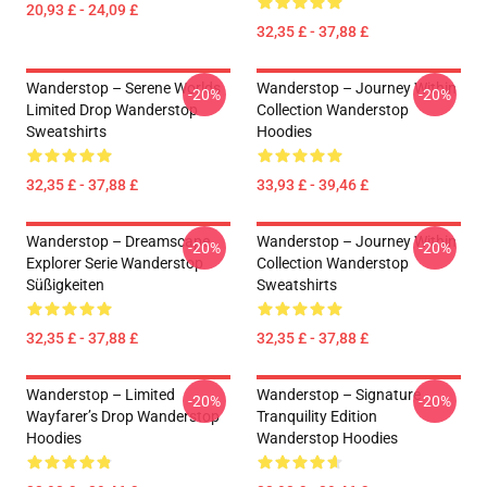
20,93 £ - 24,09 £
32,35 £ - 37,88 £
Wanderstop – Serene Worlds
Wanderstop – Journey Within
-20%
-20%
Limited Drop Wanderstop
Collection Wanderstop
Sweatshirts
Hoodies
32,35 £ - 37,88 £
33,93 £ - 39,46 £
Wanderstop – Dreamscape
Wanderstop – Journey Within
-20%
-20%
Explorer Serie Wanderstop
Collection Wanderstop
Süßigkeiten
Sweatshirts
32,35 £ - 37,88 £
32,35 £ - 37,88 £
Wanderstop – Limited
Wanderstop – Signature
-20%
-20%
Wayfarer’s Drop Wanderstop
Tranquility Edition
Hoodies
Wanderstop Hoodies