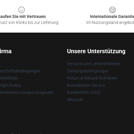
aufen Sie mit Vertrauen
Internationale Garanti
utz von Klicks bis zur Lieferung
Im Nutzungsland angebo
irma
Unsere Unterstützung
Versand und Lieferrichtlinien
Geschäftsbedingungen
Zahlungsbedingungen
ichtlinien
Return & Refund Richtlinien
ight Policy
Kontaktieren Sie uns
eferkettentransparenzgesetz
Kundenhilfe (FAQ)
Whosale