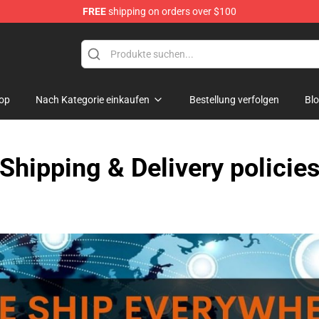
FREE
shipping on orders over $100
tore
op
Nach Kategorie einkaufen
Bestellung verfolgen
Bl
Shipping & Delivery policie