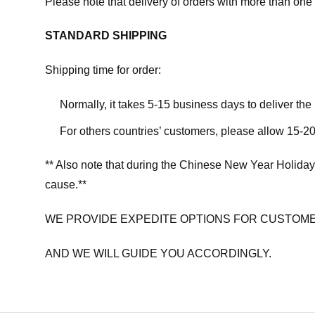
Please note that delivery of orders with more than one 
STANDARD SHIPPING
Shipping time for order:
Normally, it takes 5-15 business days to deliver th
For others countries’ customers, please allow 15-20
** Also note that during the Chinese New Year Holiday
cause.**
WE PROVIDE EXPEDITE OPTIONS FOR CUSTOME
AND WE WILL GUIDE YOU ACCORDINGLY.