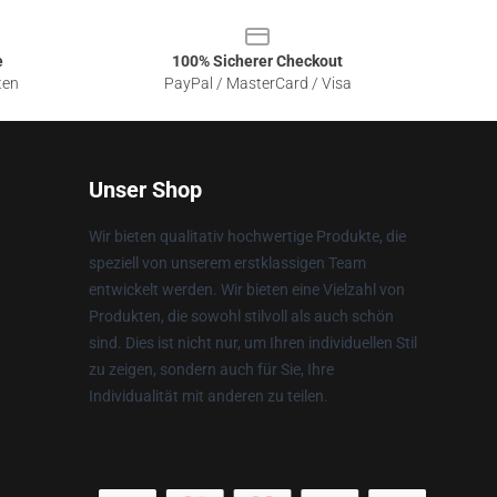
e
100% Sicherer Checkout
ten
PayPal / MasterCard / Visa
Unser Shop
Wir bieten qualitativ hochwertige Produkte, die
speziell von unserem erstklassigen Team
entwickelt werden. Wir bieten eine Vielzahl von
Produkten, die sowohl stilvoll als auch schön
sind. Dies ist nicht nur, um Ihren individuellen Stil
zu zeigen, sondern auch für Sie, Ihre
Individualität mit anderen zu teilen.