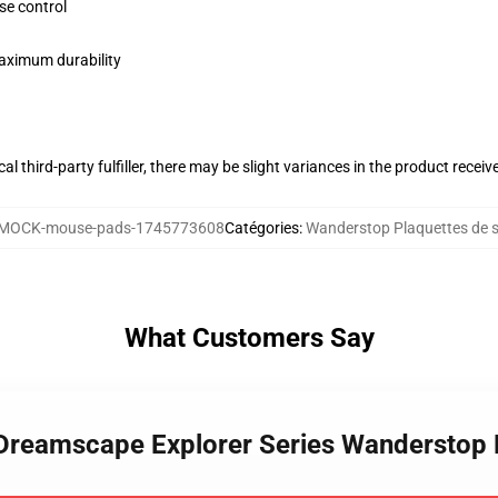
se control
maximum durability
al third-party fulfiller, there may be slight variances in the product receiv
MOCK-mouse-pads-1745773608
Catégories
:
Wanderstop Plaquettes de s
What Customers Say
 Dreamscape Explorer Series Wanderstop