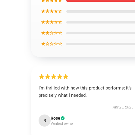
★★★★★
★★★★☆
★★★☆☆
★★☆☆☆
★☆☆☆☆
I’m thrilled with how this product performs; it’s
precisely what I needed.
Apr 23, 2025
Rose
R
Verified owner