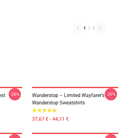
1
/
1
-20%
-20%
est
Wanderstop – Limited Wayfarer’s Drop
Wanderstop Sweatshirts
37,67 € - 44,11 €