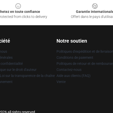
hetez en toute confiance
Garantie international
otected from clicks to delivery
Offert dans le pays d'utilisa
ciété
Notre soutien
 nous
Politiques d'expédition et de livraiso
énérales
Conditions de paiement
 confidentialité
Politiques de retour et de rembours
que sur le droit d'auteur
Contactez-nous
Loi sur la transparence de la chaîne
Aide aux clients (FAQ)
onnement
Vente
26 all rights reserved