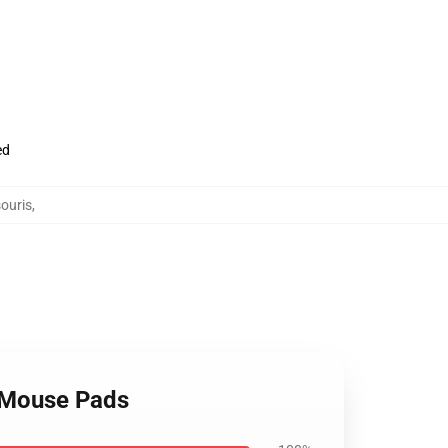
ed
ouris
,
 Mouse Pads