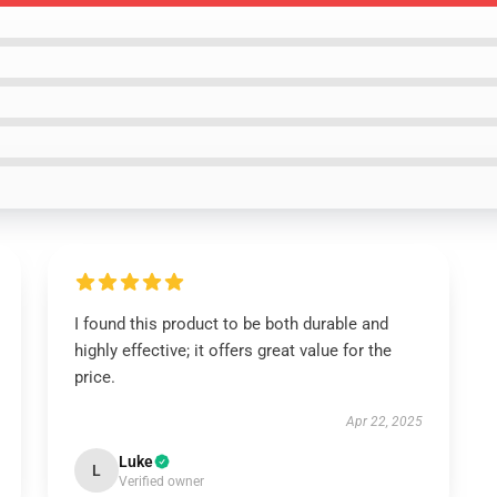
I found this product to be both durable and
highly effective; it offers great value for the
price.
Apr 22, 2025
Luke
L
Verified owner