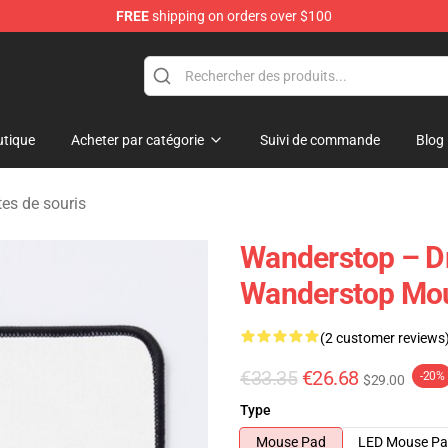
FREE
shipping on orders over $100
tore
tique
Acheter par catégorie
Suivi de commande
Blog
es de souris
Wanderstop – D
Wanderstop Mo
(2 customer reviews
€33.35
€26.68
-20%
$29.00
Type
Mouse Pad
LED Mouse P