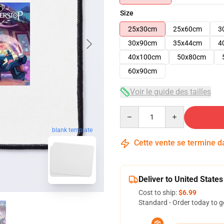
Size
25x30cm
25x60cm
3
30x90cm
35x44cm
4
40x100cm
50x80cm
60x90cm
Voir le guide des tailles
Quantity
blank template
Cette vente se termine 
Deliver to United States
Cost to ship:
$6.99
Standard - Order today to g