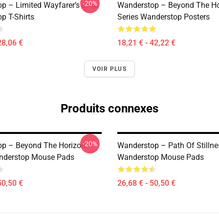
-20%
p – Limited Wayfarer’s Drop
Wanderstop – Beyond The Ho
p T-Shirts
Series Wanderstop Posters
28,06 €
18,21 € - 42,22 €
VOIR PLUS
Produits connexes
-20%
p – Beyond The Horizon
Wanderstop – Path Of Stillne
nderstop Mouse Pads
Wanderstop Mouse Pads
50,50 €
26,68 € - 50,50 €