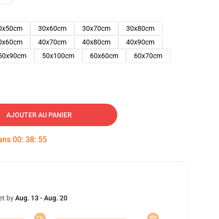
0x50cm
30x60cm
30x70cm
30x80cm
0x60cm
40x70cm
40x80cm
40x90cm
50x90cm
50x100cm
60x60cm
60x70cm
AJOUTER AU PANIER
dans
00
:
38
:
54
et by
Aug. 13 - Aug. 20