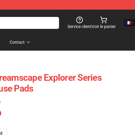
Service client
Voir le panier
Contact
reamscape Explorer Series
use Pads
)
ad