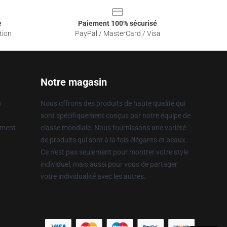
e
Paiement 100% sécurisé
tion
PayPal / MasterCard / Visa
Notre magasin
n
Nous offrons des produits de haute qualité qui
sont spécifiquement conçus par notre équipe de
ement
classe mondiale. Nous fournissons une variété
de produits qui sont à la fois élégants et beaux.
Ce n'est pas seulement pour montrer votre style
individuel, mais aussi pour vous de partager
votre individualité avec les autres.