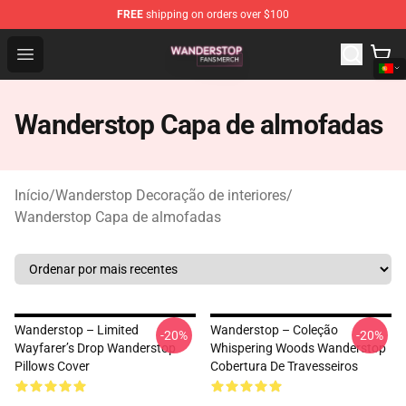
FREE
shipping on orders over $100
Wanderstop Shop - Official Wanderstop Merchandise Sto
Open menu
Wanderstop Capa de almofadas
Início
/
Wanderstop Decoração de interiores
/
Wanderstop Capa de almofadas
Wanderstop – Limited
Wanderstop – Coleção
-20%
-20%
Wayfarer’s Drop Wanderstop
Whispering Woods Wanderstop
Pillows Cover
Cobertura De Travesseiros