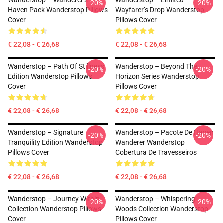
Wanderstop – Wanderer’s
Wanderstop – Limited
-20%
-20%
Haven Pack Wanderstop Pillows
Wayfarer’s Drop Wanderstop
Cover
Pillows Cover
€ 22,08 - € 26,68
€ 22,08 - € 26,68
Wanderstop – Path Of Stillness
Wanderstop – Beyond The
-20%
-20%
Edition Wanderstop Pillows
Horizon Series Wanderstop
Cover
Pillows Cover
€ 22,08 - € 26,68
€ 22,08 - € 26,68
Wanderstop – Signature
Wanderstop – Pacote De Haven
-20%
-20%
Tranquility Edition Wanderstop
Wanderer Wanderstop
Pillows Cover
Cobertura De Travesseiros
€ 22,08 - € 26,68
€ 22,08 - € 26,68
Wanderstop – Journey Within
Wanderstop – Whispering
-20%
-20%
Collection Wanderstop Pillows
Woods Collection Wanderstop
Cover
Pillows Cover