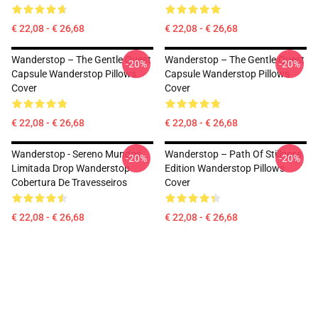
€ 22,08 - € 26,68
€ 22,08 - € 26,68
Wanderstop – The Gentle Quest
Wanderstop – The Gentle Quest
-20%
-20%
Capsule Wanderstop Pillows
Capsule Wanderstop Pillows
Cover
Cover
€ 22,08 - € 26,68
€ 22,08 - € 26,68
Wanderstop - Sereno Mundos
Wanderstop – Path Of Stillness
-20%
-20%
Limitada Drop Wanderstop
Edition Wanderstop Pillows
Cobertura De Travesseiros
Cover
€ 22,08 - € 26,68
€ 22,08 - € 26,68