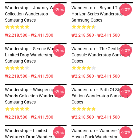
Wanderstop – Journey Within
Wanderstop – Beyond The
-20%
-20%
Collection Wanderstop
Horizon Series Wanderstop
Samsung Cases
Samsung Cases
₩2,218,580 - ₩2,411,500
₩2,218,580 - ₩2,411,500
Wanderstop – Serene Worlds
Wanderstop – The Gentle Quest
-20%
-20%
Limited Drop Wanderstop
Capsule Wanderstop Samsung
Samsung Cases
Cases
₩2,218,580 - ₩2,411,500
₩2,218,580 - ₩2,411,500
Wanderstop – Whispering
Wanderstop – Path Of Stillness
-20%
-20%
Woods Collection Wanderstop
Edition Wanderstop Samsung
Samsung Cases
Cases
₩2,218,580 - ₩2,411,500
₩2,218,580 - ₩2,411,500
Wanderstop – Limited
Wanderstop – Wanderer’s
-20%
-20%
Wayfarer’s Drop Wanderstop
Haven Pack Wanderstop