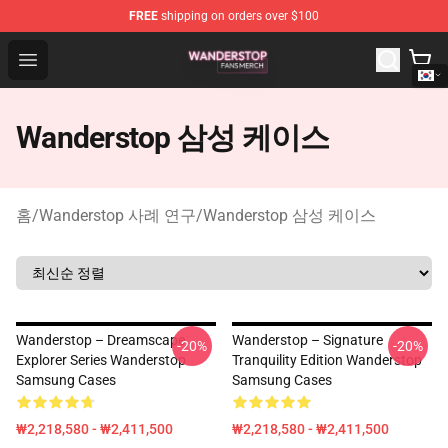
FREE
shipping on orders over $100
Wanderstop Shop - Official Wanderstop Merchandise Sto
Open menu
Wanderstop 삼성 케이스
홈
/
Wanderstop 사례 연구
/
Wanderstop 삼성 케이스
Wanderstop – Dreamscape
Wanderstop – Signature
-20%
-20%
Explorer Series Wanderstop
Tranquility Edition Wanderstop
Samsung Cases
Samsung Cases
₩2,218,580 - ₩2,411,500
₩2,218,580 - ₩2,411,500