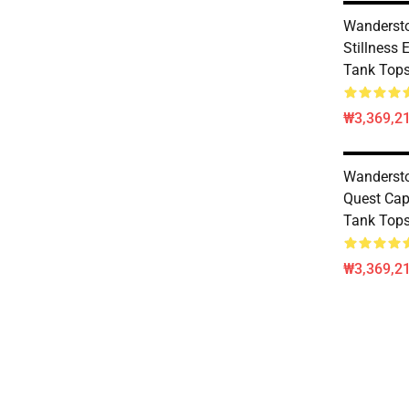
Wandersto
Stillness
Tank Top
₩3,369,2
Wandersto
Quest Cap
Tank Top
₩3,369,2