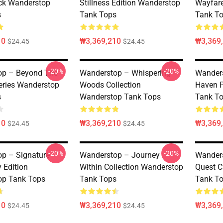
ck Wanderstop
Stillness Edition Wanderstop
Wayfare
s
Tank Tops
Tank T
10
₩3,369,210
₩3,369
$24.45
$24.45
-20%
-20%
op – Beyond The
Wanderstop – Whispering
Wanders
eries Wanderstop
Woods Collection
Haven 
s
Wanderstop Tank Tops
Tank T
10
₩3,369,210
₩3,369
$24.45
$24.45
-20%
-20%
p – Signature
Wanderstop – Journey
Wanders
y Edition
Within Collection Wanderstop
Quest C
op Tank Tops
Tank Tops
Tank T
10
₩3,369,210
₩3,369
$24.45
$24.45