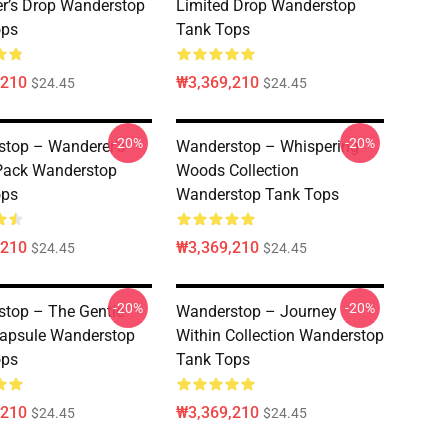
r’s Drop Wanderstop
Limited Drop Wanderstop
ops
Tank Tops
,210
₩3,369,210
$24.45
$24.45
-20%
-20%
top – Wanderer’s
Wanderstop – Whispering
Pack Wanderstop
Woods Collection
ops
Wanderstop Tank Tops
,210
₩3,369,210
$24.45
$24.45
-20%
-20%
top – The Gentle
Wanderstop – Journey
apsule Wanderstop
Within Collection Wanderstop
ops
Tank Tops
,210
₩3,369,210
$24.45
$24.45