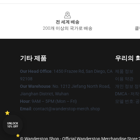
Footer
전 세계 배송
200개 이상의 국가로 배송
클
기타 제품
우리의 
Our Head Office
: 1450 Frazee Rd, San Diego, CA
제품 정보
92108
이용 약관
Our Warehouse
: No. 1212 Jiefang North Road,
개인 정보 정
Jianghan District, Wuhan
DMCA - 저
Hour
: 9AM – 5PM (Mon – Fri)
모델 번호: 
Email
: contact@wanderstop-merch.shop
UNLOCK
10% OFF
© Wanderstop Shop - Official Wanderstop Merchandise Store 20