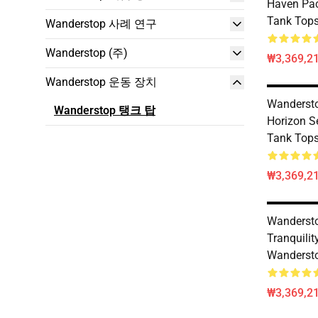
Haven Pa
Tank Top
Wanderstop 사례 연구
Wanderstop (주)
₩3,369,2
Wanderstop 운동 장치
Wanderst
Wanderstop 탱크 탑
Horizon S
Tank Top
₩3,369,2
Wandersto
Tranquilit
Wanderst
₩3,369,2