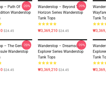
-20%
-20%
p – Path Of
Wanderstop – Beyond The
Wanders
 Edition Wanderstop
Horizon Series Wanderstop
Wayfare
s
Tank Tops
Tank T
10
₩3,369,210
₩3,369
$24.45
$24.45
-20%
-20%
p – The Gentle
Wanderstop – Dreamscape
Wander
sule Wanderstop
Explorer Series Wanderstop
Explore
s
Tank Tops
Tank T
10
₩3,369,210
₩3,369
$24.45
$24.45