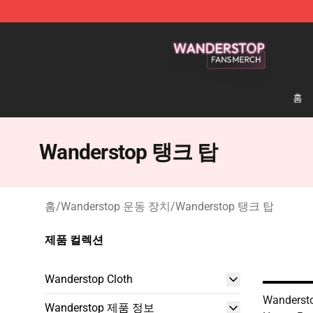
Wanderstop Shop - Official Wanderstop Merchandise S
홈
Wanderstop 탱크 탑
홈
/
Wanderstop 운동 장치
/
Wanderstop 탱크 탑
제품 컬렉션
Wanderstop Cloth
Wandersto
Wanderstop 제품 정보