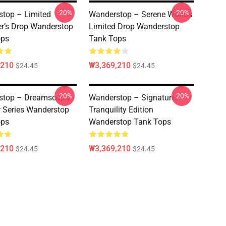
-20%
-20%
top – Limited
Wanderstop – Serene Worlds
r’s Drop Wanderstop
Limited Drop Wanderstop
ops
Tank Tops
,210
₩3,369,210
$24.45
$24.45
-20%
-20%
stop – Dreamscape
Wanderstop – Signature
r Series Wanderstop
Tranquility Edition
ops
Wanderstop Tank Tops
,210
₩3,369,210
$24.45
$24.45