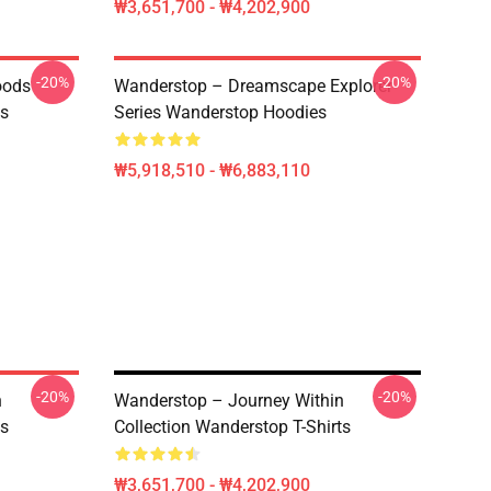
₩3,651,700 - ₩4,202,900
-20%
-20%
oods
Wanderstop – Dreamscape Explorer
ts
Series Wanderstop Hoodies
₩5,918,510 - ₩6,883,110
-20%
-20%
n
Wanderstop – Journey Within
ts
Collection Wanderstop T-Shirts
₩3,651,700 - ₩4,202,900