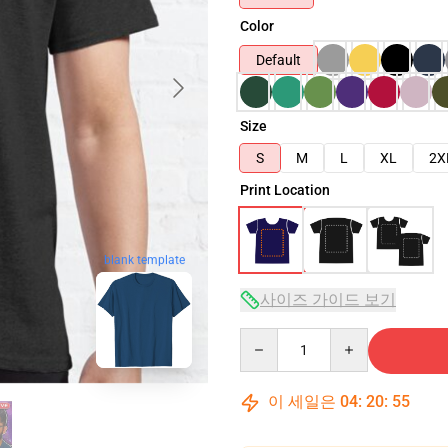
Color
Default
Size
S
M
L
XL
2X
Print Location
blank template
사이즈 가이드 보기
Quantity
이 세일은
04
:
20
:
54