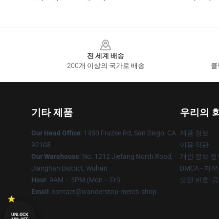
Footer
전 세계 배송
200개 이상의 국가로 배송
클
기타 제품
우리의 
Our Head Office
: 1450 Frazee Rd, San Diego, CA
제품 정보
92108
이용 약관
Our Warehouse
: No. 1212 Jiefang North Road,
개인 정보 정
Jianghan District, Wuhan
DMCA - 저
Hour
: 9AM – 5PM (Mon – Fri)
모델 번호: 
Email
: contact@wanderstop-merch.shop
UNLOCK