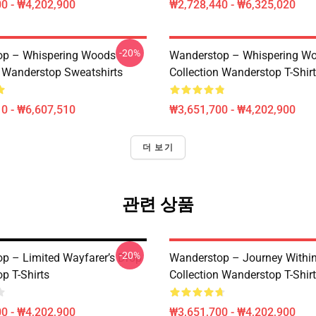
0 - ₩4,202,900
₩2,728,440 - ₩6,325,020
-20%
op – Whispering Woods
Wanderstop – Whispering W
n Wanderstop Sweatshirts
Collection Wanderstop T-Shir
0 - ₩6,607,510
₩3,651,700 - ₩4,202,900
더 보기
관련 상품
-20%
p – Limited Wayfarer’s Drop
Wanderstop – Journey Withi
p T-Shirts
Collection Wanderstop T-Shir
0 - ₩4,202,900
₩3,651,700 - ₩4,202,900