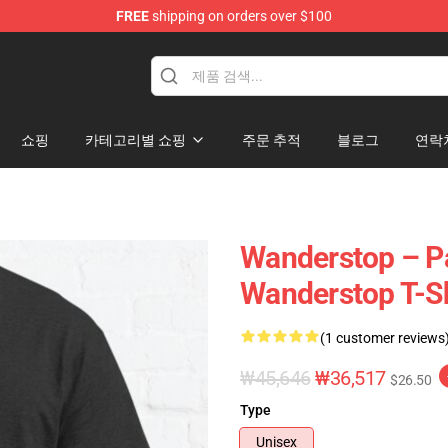
FREE
shipping on orders over $100
tore
쇼핑
카테고리별 쇼핑
주문 추적
블로그
연락
Wanderstop – Pat
Wanderstop T-Sh
(1 customer reviews
₩45,646
₩36,517
$26.50
Type
Unisex