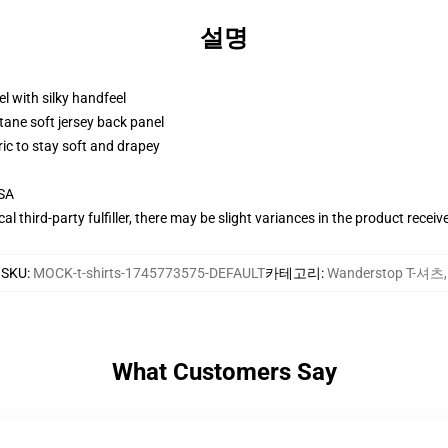
설명
l with silky handfeel
tane soft jersey back panel
ric to stay soft and drapey
USA
al third-party fulfiller, there may be slight variances in the product receiv
SKU
:
MOCK-t-shirts-1745773575-DEFAULT
카테고리
:
Wanderstop T-셔츠
,
What Customers Say