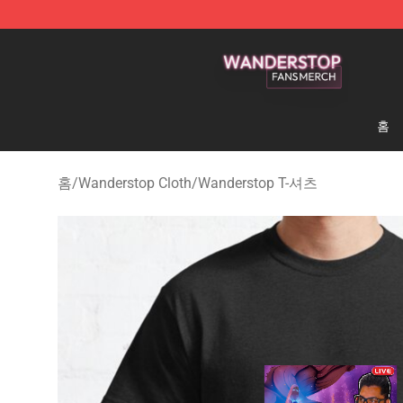
Wanderstop Shop - Official Wanderstop Merchandise S
홈
홈
/
Wanderstop Cloth
/
Wanderstop T-셔츠