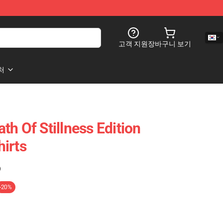
고객 지원
장바구니 보기
처
h Of Stillness Edition
irts
)
-20%